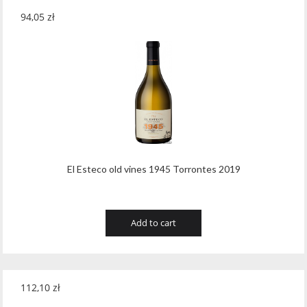
94,05
zł
El Esteco old vines 1945 Torrontes 2019
Add to cart
112,10
zł