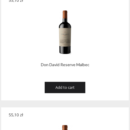
55,10
zł
Don David Reserve Malbec
Add to cart
55,10
zł