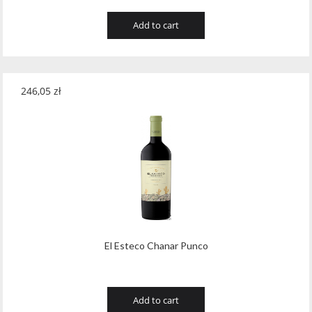
Add to cart
246,05
zł
El Esteco Chanar Punco
Add to cart