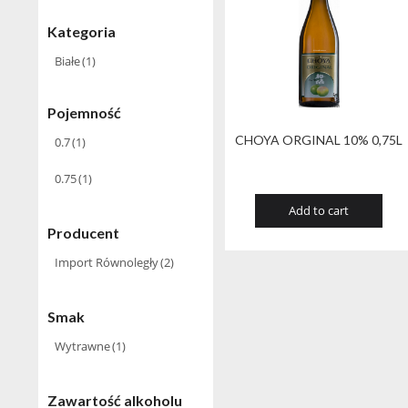
Kategoria
Białe
(1)
Pojemność
CHOYA ORGINAL 10% 0,75L
0.7
(1)
0.75
(1)
Add to cart
Producent
Import Równoległy
(2)
Smak
Wytrawne
(1)
Zawartość alkoholu