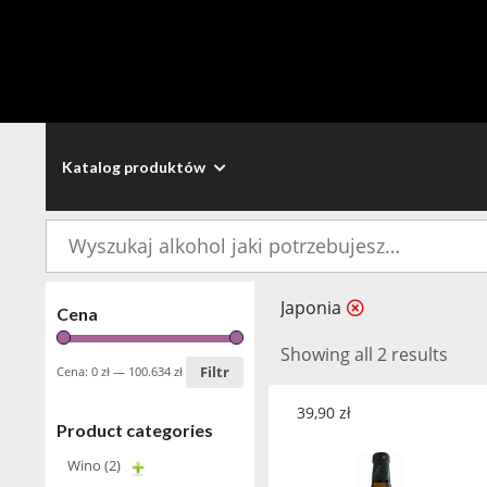
Katalog produktów
Szukaj:
Japonia
Cena
Showing all 2 results
Filtr
Cena:
0 zł
—
100.634 zł
39,90
zł
Product categories
Wino
(2)