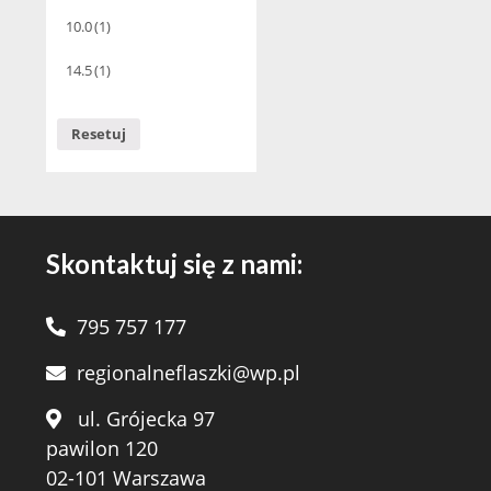
10.0
(1)
14.5
(1)
Resetuj
Skontaktuj się z nami:
795 757 177
regionalneflaszki@wp.pl
ul. Grójecka 97
pawilon 120
02-101 Warszawa