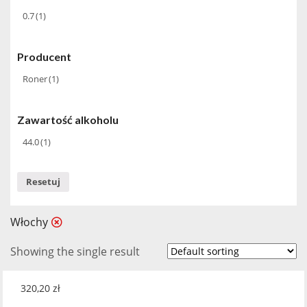
0.7
(1)
Producent
Roner
(1)
Zawartość alkoholu
44.0
(1)
Resetuj
Włochy
Showing the single result
320,20
zł