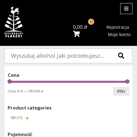
ME
0
0,00
zł
Rejestracja
Moje konto
Szukaj:
Cena
Filtr
Cena:
0 zł
—
100.634 zł
Product categories
Gin
(1)
Pojemność