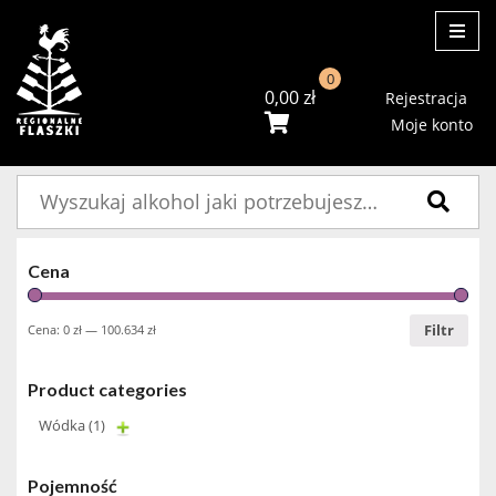
ME
0
0,00
zł
Rejestracja
Moje konto
Szukaj:
Cena
Filtr
Cena:
0 zł
—
100.634 zł
Product categories
Wódka
(1)
Pojemność