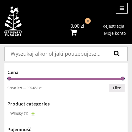
ME
0
0,00
zł
Rejestracja
Moje konto
Szukaj:
Cena
Filtr
Cena:
0 zł
—
100.634 zł
Product categories
Whisky
(1)
Pojemność