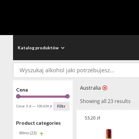
Katalog produktów
Szukaj:
Australia
Cena
Showing all 23 results
Filtr
Cena:
0 zł
—
100.634 zł
53,20
zł
Product categories
Wino
(23)