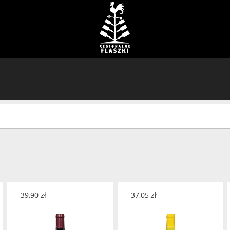
39,90
zł
37,05
zł