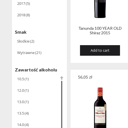
2017
(5)
2018
(8)
Tanunda 100 YEAR OLD
Smak
Shiraz 2015
Słodkie
(2)
Add to cart
Wytrawne
(21)
Zawartość alkoholu
56,05
zł
10.5
(1)
12.0
(1)
13.0
(1)
13.5
(4)
14.0
(4)