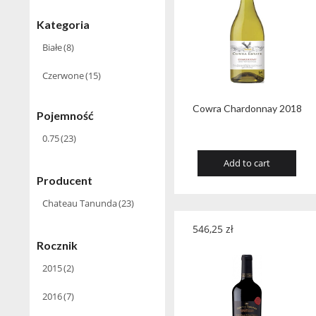
Kategoria
Białe
(8)
Czerwone
(15)
Cowra Chardonnay 2018
Pojemność
0.75
(23)
Add to cart
Producent
Chateau Tanunda
(23)
546,25
zł
Rocznik
2015
(2)
2016
(7)