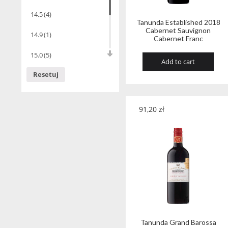
14.5
(4)
Tanunda Established 2018
Cabernet Sauvignon
14.9
(1)
Cabernet Franc
15.0
(5)
Add to cart
Resetuj
15.5
(1)
8.0
(1)
91,20
zł
Tanunda Grand Barossa