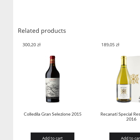
Related products
300,20
zł
189,05
zł
Colledila Gran Selezione 2015
Recanati Special Re
2016
Add to cart
Add to car