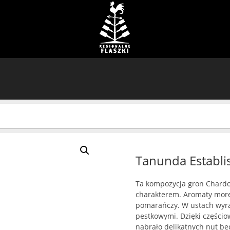
Tanunda Establi
Ta kompozycja gron Chardo
charakterem. Aromaty morel
pomarańczy. W ustach wyra
pestkowymi. Dzięki częścio
nabrało delikatnych nut bec