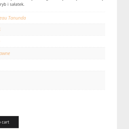
yb i sałatek.
eau Tanunda
6
e
rawne
 cart