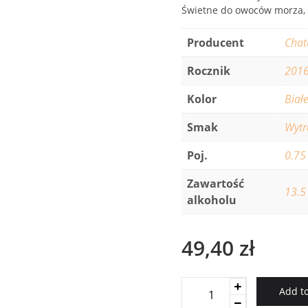
Świetne do owoców morza, r
Producent
Chat
Rocznik
201
Kolor
Biał
Smak
Wyt
Poj.
0.75
Zawartość
13.5
alkoholu
49,40
zł
Tanunda
Add to
Established