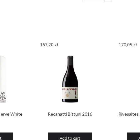
Chardonnay/Viognier
2016
quantity
167,20
zł
170,05
zł
serve White
Recanatti Bittuni 2016
Rivesalte
t
Add to cart