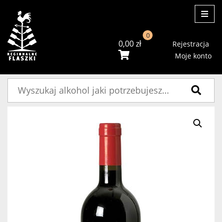
ME
0
0,00
zł
Rejestracja
Moje konto
Szukaj: