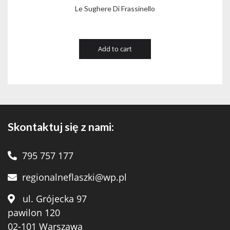
Le Sughere Di Frassinello
Add to cart
Skontaktuj się z nami:
795 757 177
regionalneflaszki@wp.pl
ul. Grójecka 97
pawilon 120
02-101 Warszawa