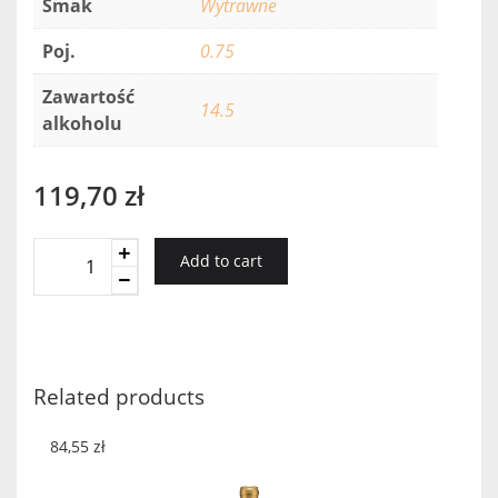
Smak
Wytrawne
Poj.
0.75
Zawartość
14.5
alkoholu
119,70
zł
Ornello
Add to cart
Maremma
Toscana
Rocca
2014
quantity
Related products
84,55
zł