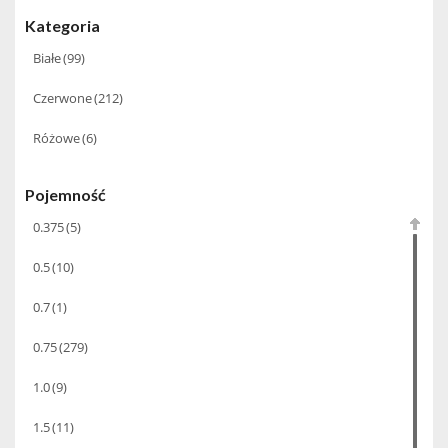
Kategoria
Białe
(99)
Czerwone
(212)
Różowe
(6)
Pojemność
0.375
(5)
0.5
(10)
0.7
(1)
0.75
(279)
1.0
(9)
1.5
(11)