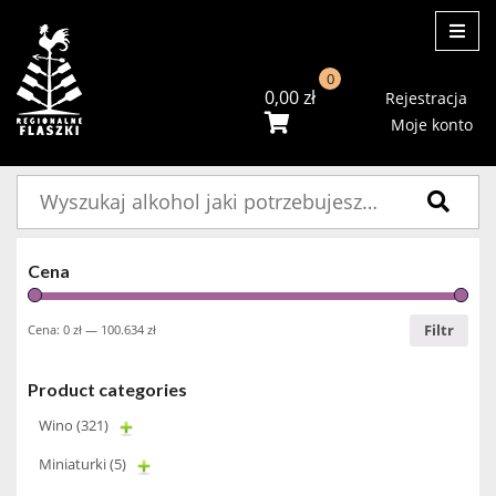
ME
0
0,00
zł
Rejestracja
Moje konto
Szukaj:
Cena
Filtr
Cena:
0 zł
—
100.634 zł
Product categories
Wino
(321)
Miniaturki
(5)