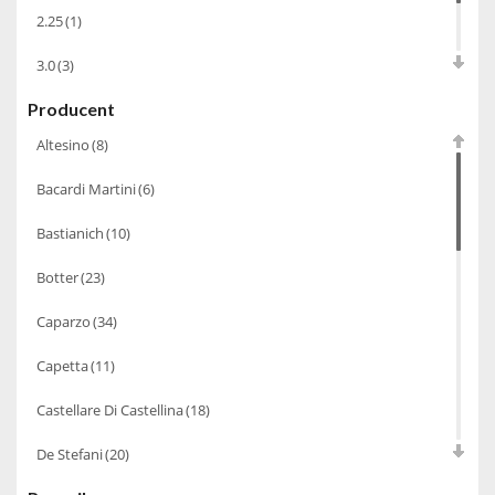
2.25
(1)
3.0
(3)
Producent
5.0
(2)
Altesino
(8)
Bacardi Martini
(6)
Bastianich
(10)
Botter
(23)
Caparzo
(34)
Capetta
(11)
Castellare Di Castellina
(18)
De Stefani
(20)