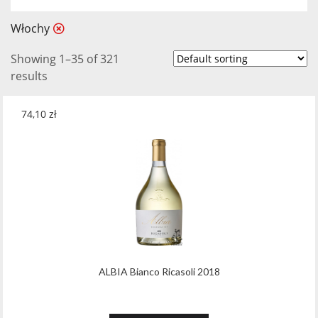
15.0
(13)
Włochy
15.5
(2)
Showing 1–35 of 321
16.0
(7)
results
16.5
(1)
74,10
zł
32.0
(1)
5.5
(4)
8.0
(3)
ALBIA Bianco Ricasoli 2018