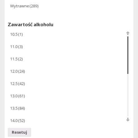
Wytrawne
(289)
2019
(37)
Vigneti Zanatta
(6)
Vito Curatolo Arini
(3)
Zawartość alkoholu
10.5
(1)
11.0
(3)
11.5
(2)
12.0
(24)
12.5
(42)
13.0
(61)
13.5
(84)
14.0
(52)
Resetuj
14.5
(21)