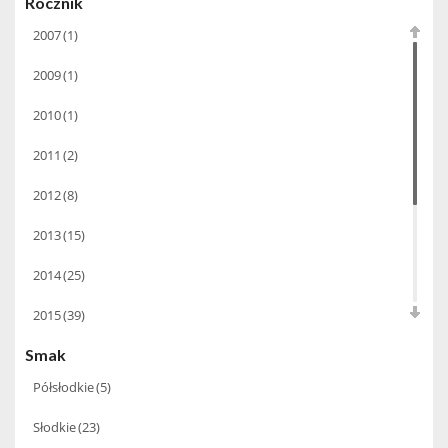
Rocznik
Erste & Neue
(15)
2007
(1)
Farnese
(7)
2009
(1)
Import Równoległy
(1)
2010
(1)
La Canallese
(3)
2011
(2)
Massolino
(22)
2012
(8)
Podere Castorani
(18)
2013
(15)
Ricasoli 1141
(23)
2014
(25)
Ritterhof
(8)
2015
(39)
Rocca Di Frasinello
(4)
Smak
2016
(48)
Speri
(13)
Półsłodkie
(5)
2017
(52)
Tasca Conti D’almerita
(31)
Słodkie
(23)
2018
(67)
Tenuta Valleselle Tinazzi
(35)