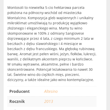
Montosoli to niewielka 5-cio hektarowa parcela
położona na północny-wschód od miasteczka
Montalcino. Kompozycja gleb wapiennych i unikalny
mikroklimat umożliwiają tu produkcję wyjątkowo
złożonego i eleganckiego wina. Mamy tu wino
skomponowane w 100% z odmiany Sangiovese
dojrzewające przez 4 lata, z czego minimum 2 lata w
beczkach z dębu slawońskiego i 4 miesiące w
beczkach z dębu francuskiego. Ma głęboką rubinową
barwę. Aromat jest pełen wiśni, jeżyn, fiołków, lukrecji,
wanilii, z delikatnym akcentem pieprzu w końcówce.
W smaku wytrawne, aksamitne, pełne i bardzo
skoncentrowane. Potencjał leżakowania to nawet 30
lat. Świetne wino do ciężkich mięs, pieczeni,
dziczyzny, a także idealne jako wino kontemplacyjne.
Producent
Altesino
Rocznik
2013