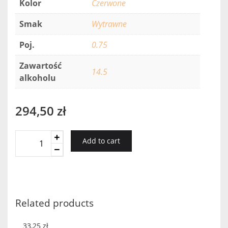
Kolor
Czerwone
Smak
Wytrawne
Poj.
0.75
Zawartość
14.5
alkoholu
294,50
zł
Altesino
Add to cart
Brunello
Di
Montalcino
2013
quantity
Related products
33,25
zł