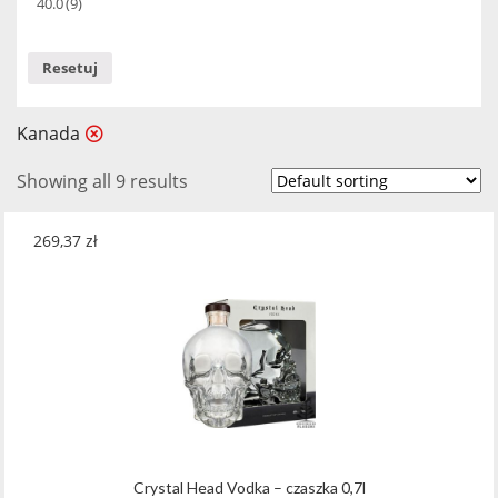
40.0
(9)
Resetuj
Kanada
Showing all 9 results
269,37
zł
Crystal Head Vodka – czaszka 0,7l