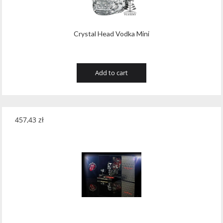
Crystal Head Vodka Mini
Add to cart
457,43
zł