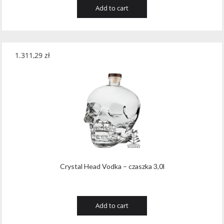
Add to cart
1.311,29
zł
Crystal Head Vodka – czaszka 3,0l
Add to cart