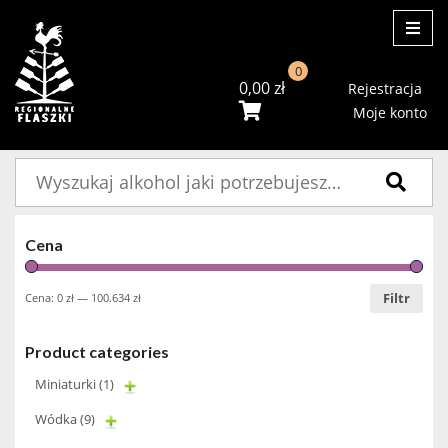
ME
0
0,00
zł
Rejestracja
Moje konto
Szukaj:
Cena
Filtr
Cena:
0 zł
—
100.634 zł
Product categories
Miniaturki
(1)
Wódka
(9)