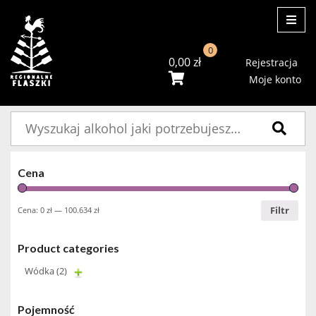
ME
0
0,00
zł
Rejestracja
Moje konto
Szukaj:
Cena
Filtr
Cena:
0 zł
—
100.634 zł
Product categories
Wódka
(2)
Pojemność