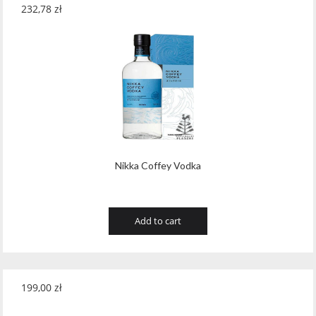
232,78
zł
Nikka Coffey Vodka
Add to cart
199,00
zł