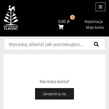
ME
0
0,00
zł
Rejestracja
Moje konto
Szukaj:
Nie masz konta?
Zarejestruj się