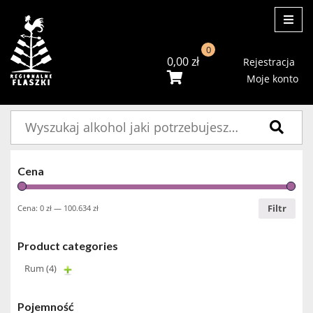
ME
0
0,00
zł
Rejestracja
Moje konto
Szukaj:
Cena
Filtr
Cena:
0 zł
—
100.634 zł
Product categories
Rum
(4)
Pojemność