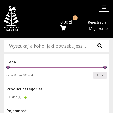
ME
0
0,00
zł
Rejestracja
Moje konto
Szukaj:
Cena
Filtr
Cena:
0 zł
—
100.634 zł
Product categories
Likier
(1)
Pojemność