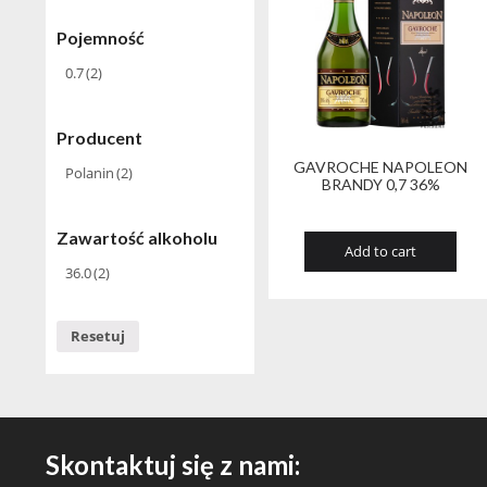
Pojemność
0.7
(2)
Producent
GAVROCHE NAPOLEON
Polanin
(2)
BRANDY 0,7 36%
Zawartość alkoholu
Add to cart
36.0
(2)
Resetuj
Skontaktuj się z nami: