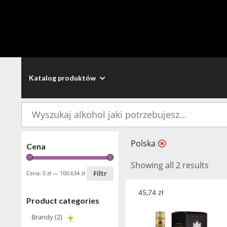
Katalog produktów
Szukaj:
Polska
Cena
Showing all 2 results
Filtr
Cena:
0 zł
—
100.634 zł
45,74
zł
Product categories
Brandy
(2)