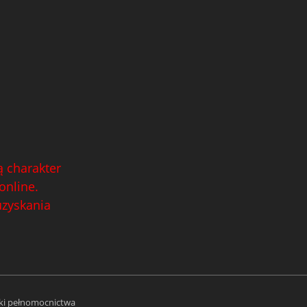
 charakter
online.
uzyskania
i pełnomocnictwa