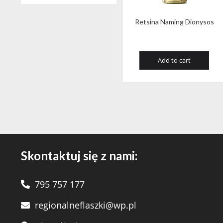
Retsina Naming Dionysos
Add to cart
Skontaktuj się z nami:
795 757 177
regionalneflaszki@wp.pl