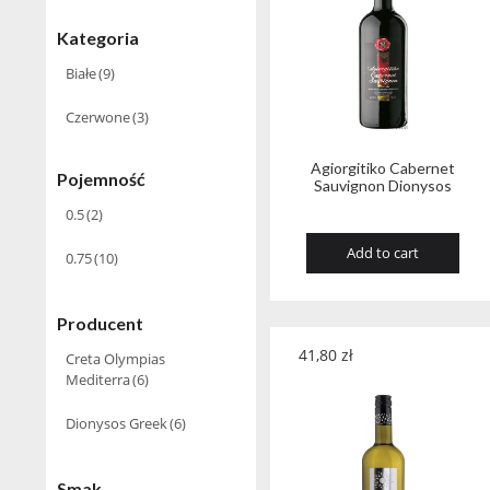
Kategoria
Białe
(9)
Czerwone
(3)
Agiorgitiko Cabernet
Pojemność
Sauvignon Dionysos
0.5
(2)
Add to cart
0.75
(10)
Producent
41,80
zł
Creta Olympias
Mediterra
(6)
Dionysos Greek
(6)
Smak