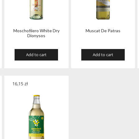
Moschofilero White Dry
Muscat De Patras
Dionysos
Add to cart
Add to cart
16,15
zł