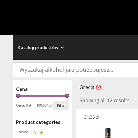
Katalog produktów
Szukaj:
Grecja
Cena
Showing all 12 results
Filtr
Cena:
0 zł
—
100.634 zł
31,35
zł
Product categories
Wino
(12)