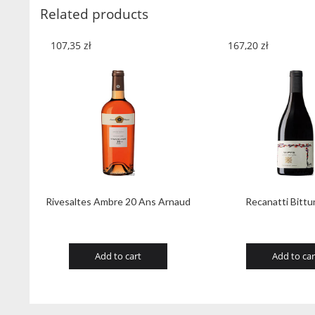
Related products
107,35
zł
167,20
zł
Rivesaltes Ambre 20 Ans Arnaud
Recanatti Bittu
Add to cart
Add to car