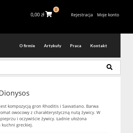
0
0,00
zł
Rejestracja
Moje konto
O firmie
Artykuły
Praca
Kontakt
 Dionysos
jest kompozycją gron Rhoditis i Savvatiano. Barwa
 Aromat owocowy z charakterystyczną nutą żywicy. W
pieprzu i oczywiście żywicy. Ładnie ułożona
kuchni greckiej.