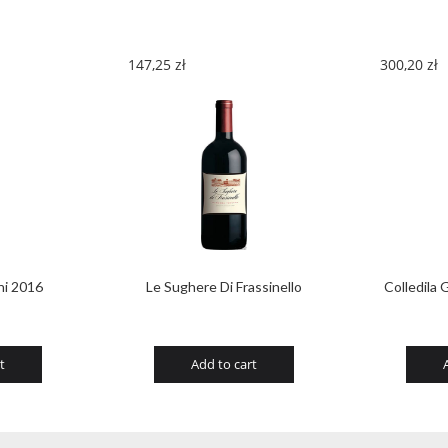
147,25
zł
300,20
zł
ni 2016
Le Sughere Di Frassinello
Colledila 
t
Add to cart