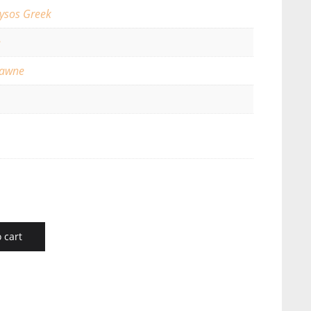
ysos Greek
e
rawne
 cart