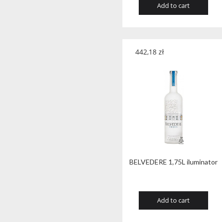
95.0
(3)
Add to cart
442,18
zł
BELVEDERE 1,75L iluminator
Add to cart