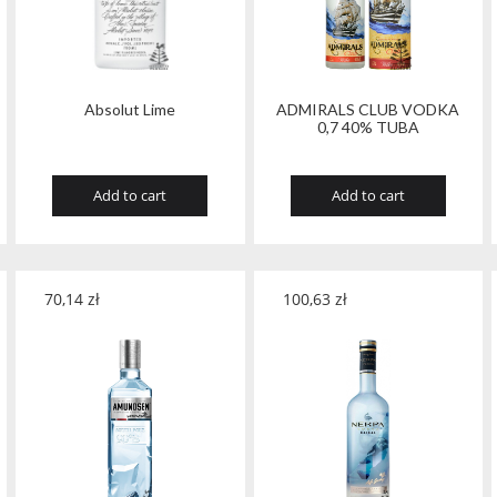
Absolut Lime
ADMIRALS CLUB VODKA
0,7 40% TUBA
Add to cart
Add to cart
70,14
zł
100,63
zł