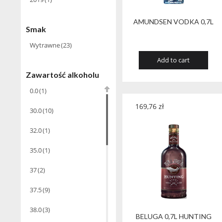
Fifth Generation
Inc
(1)
AMUNDSEN VODKA 0,7L
Smak
Gusano Rojo
(1)
Wytrawne
(23)
Import Równoległy
(1)
Add to cart
Kremlin Award
(2)
Zawartość alkoholu
0.0
(1)
Lublin
(14)
169,76
zł
30.0
(10)
Moet Hennessy
(16)
32.0
(1)
Nikka
(1)
35.0
(1)
OJSC Itkulskiy
Spirtzavod
(1)
37
(2)
Old Polish Vodka
(17)
37.5
(9)
Ouzo Katsaros
(1)
38.0
(3)
BELUGA 0,7L HUNTING
Pol M&P
(8)