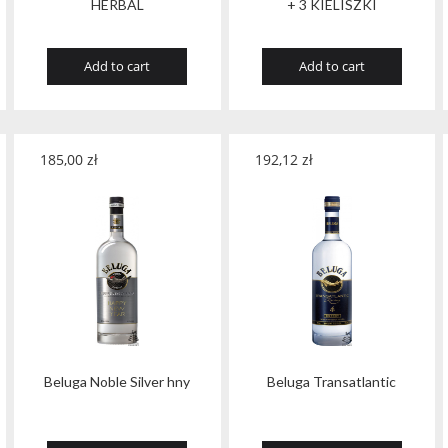
HERBAL
+ 3 KIELISZKI
Add to cart
Add to cart
185,00
zł
192,12
zł
Beluga Noble Silver hny
Beluga Transatlantic