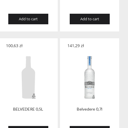
Add to cart
Add to cart
100,63
zł
141,29
zł
BELVEDERE 0,5L
Belvedere 0,7l