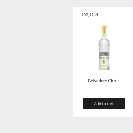
192,12
zł
Belvedere Citrus
Add to cart