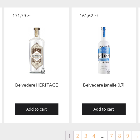
171,79
zł
161,62
zł
Belvedere HERITAGE
Belvedere janelle 0,7l
Add to cart
Add to cart
1
2
3
4
…
7
8
9
→