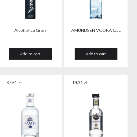
Alcohollica Grain
AMUNDSEN VODKA 0,5L
Add to cart
Add to cart
37,61
zł
19,31
zł