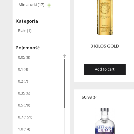
Miniaturki
(17)
Kategoria
Białe
(1)
3 KILOS GOLD
Pojemność
0.05
(8)
0.1
(4)
Add to cart
0.2
(7)
0.35
(6)
60,99
zł
0.5
(79)
0.7
(151)
1.0
(14)