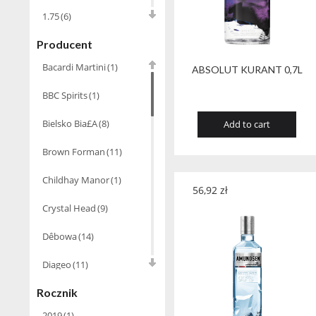
1.75
(6)
Producent
2.0
(1)
Bacardi Martini
(1)
ABSOLUT KURANT 0,7L
3.0
(5)
BBC Spirits
(1)
4.5
(1)
Bielsko Bia£A
(8)
Add to cart
6.0
(2)
Brown Forman
(11)
Childhay Manor
(1)
56,92
zł
Crystal Head
(9)
Dêbowa
(14)
Diageo
(11)
Rocznik
Dom Wina
(27)
2019
(1)