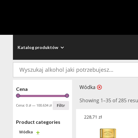
Katalog produktów
Szukaj:
Wódka
Cena
Showing 1–35 of 285 resu
Filtr
Cena:
0 zł
—
100.634 zł
228,71
zł
Product categories
Wódka