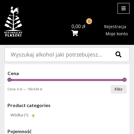
ME
0
0,00
zł
Rejestracja
Moje konto
Szukaj:
Cena
Filtr
Cena:
0 zł
—
100.634 zł
Product categories
Wódka
(1)
Pojemność