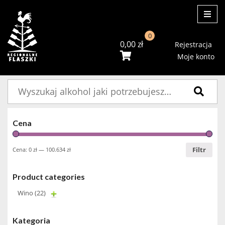
ME
0
0,00
zł
Rejestracja
Moje konto
Szukaj:
Cena
Filtr
Cena:
0 zł
—
100.634 zł
Product categories
Wino
(22)
Kategoria