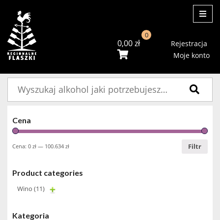
ME
0
0,00
zł
Rejestracja
Moje konto
Szukaj:
Cena
Filtr
Cena:
0 zł
—
100.634 zł
Product categories
Wino
(11)
Kategoria