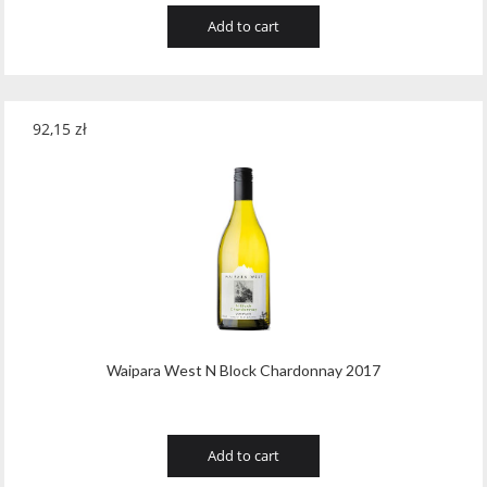
Add to cart
92,15
zł
Waipara West N Block Chardonnay 2017
Add to cart