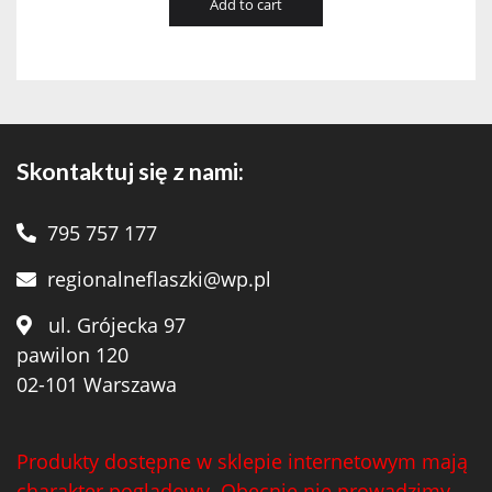
Add to cart
Skontaktuj się z nami:
795 757 177
regionalneflaszki@wp.pl
ul. Grójecka 97
pawilon 120
02-101 Warszawa
Produkty dostępne w sklepie internetowym mają
charakter poglądowy. Obecnie nie prowadzimy