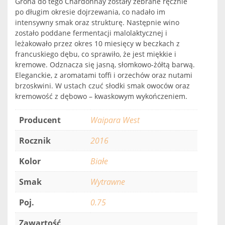
Grona do tego Chardonnay zostały zebrane ręcznie
po długim okresie dojrzewania, co nadało im
intensywny smak oraz strukturę. Następnie wino
zostało poddane fermentacji malolaktycznej i
leżakowało przez okres 10 miesięcy w beczkach z
francuskiego dębu, co sprawiło, że jest miękkie i
kremowe. Odznacza się jasną, słomkowo-żółtą barwą.
Eleganckie, z aromatami toffi i orzechów oraz nutami
brzoskwini. W ustach czuć słodki smak owoców oraz
kremowość z dębowo – kwaskowym wykończeniem.
Producent
Waipara West
Rocznik
2016
Kolor
Białe
Smak
Wytrawne
Poj.
0.75
Zawartość