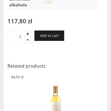
14.0
alkoholu
117,80
zł
Waipara
Add to cart
West
Chardonnay
2016
quantity
Related products
84,55
zł