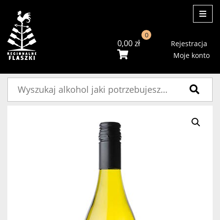
ME
0
0,00
zł
Rejestracja
Moje konto
Szukaj: