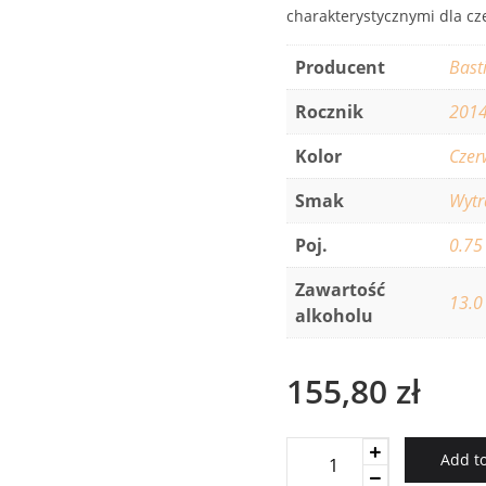
charakterystycznymi dla cze
Producent
Bast
Rocznik
201
Kolor
Czer
Smak
Wyt
Poj.
0.75
Zawartość
13.0
alkoholu
155,80
zł
Bastianich
Add to
Rosso