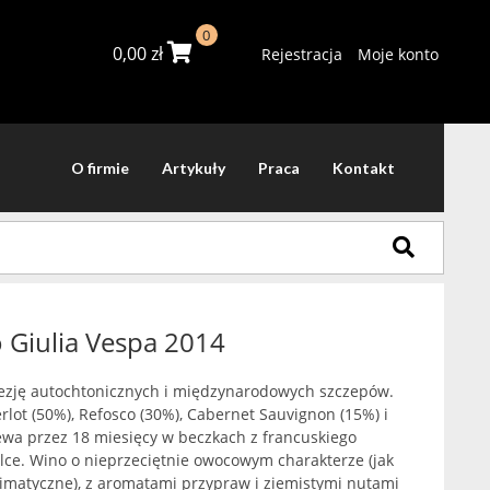
0
0,00
zł
Rejestracja
Moje konto
O firmie
Artykuły
Praca
Kontakt
 Giulia Vespa 2014
nezję autochtonicznych i międzynarodowych szczepów.
lot (50%), Refosco (30%), Cabernet Sauvignon (15%) i
ewa przez 18 miesięcy w beczkach z francuskiego
lce. Wino o nieprzeciętnie owocowym charakterze (jak
imatyczne), z aromatami przypraw i ziemistymi nutami