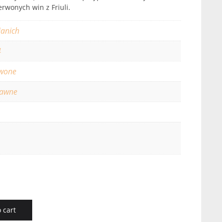
rwonych win z Friuli.
ianich
4
wone
rawne
 cart