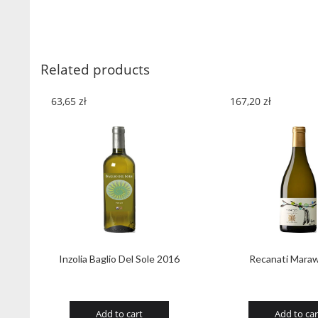
Related products
63,65
zł
167,20
zł
Inzolia Baglio Del Sole 2016
Recanati Maraw
Add to cart
Add to car