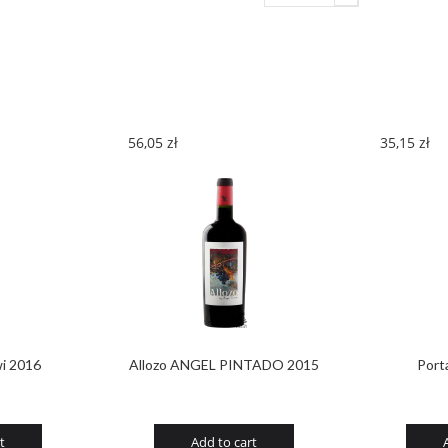
Giulia
Vespa
2014
quantity
56,05
zł
35,15
zł
i 2016
Allozo ANGEL PINTADO 2015
Port
t
Add to cart