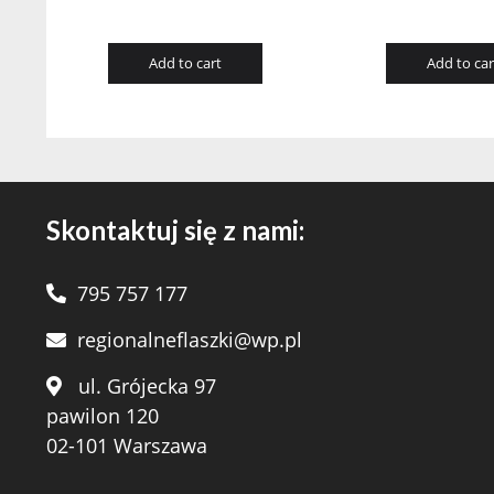
Add to cart
Add to car
Skontaktuj się z nami:
795 757 177
regionalneflaszki@wp.pl
ul. Grójecka 97
pawilon 120
02-101 Warszawa