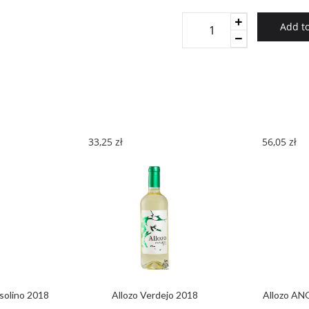
Allozo
Add to
Gran
Reserva
2010
quantity
33,25
zł
56,05
zł
solino 2018
Allozo Verdejo 2018
Allozo A