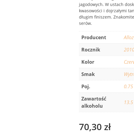
jagodowych. W ustach dos
kwasowości i dojrzałymi tan
długim finiszem. Znakomite
serów.
Producent
Allo
Rocznik
201
Kolor
Czer
Smak
Wyt
Poj.
0.75
Zawartość
13.5
alkoholu
70,30
zł