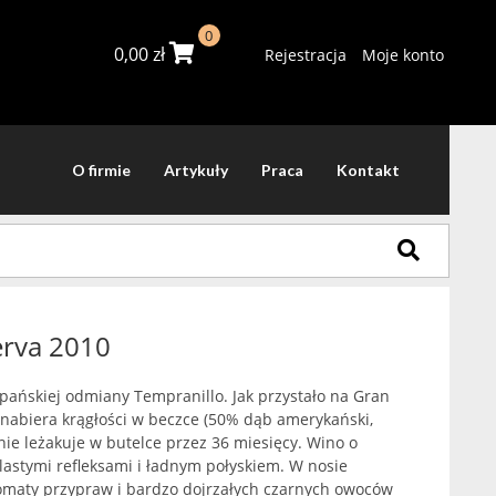
0
0,00
zł
Rejestracja
Moje konto
O firmie
Artykuły
Praca
Kontakt
erva 2010
zpańskiej odmiany Tempranillo. Jak przystało na Gran
 nabiera krągłości w beczce (50% dąb amerykański,
nie leżakuje w butelce przez 36 miesięcy. Wino o
glastymi refleksami i ładnym połyskiem. W nosie
romaty przypraw i bardzo dojrzałych czarnych owoców