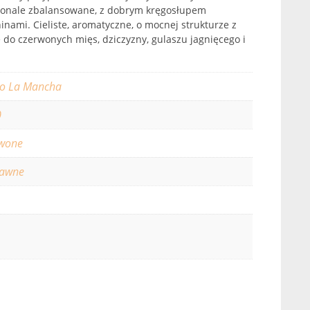
konale zbalansowane, z dobrym kręgosłupem
inami. Cieliste, aromatyczne, o mocnej strukturze z
 do czerwonych mięs, dziczyzny, gulaszu jagnięcego i
zo La Mancha
0
wone
rawne