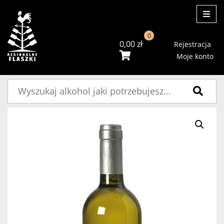
ME
0
0,00
zł
Rejestracja
Moje konto
Szukaj: