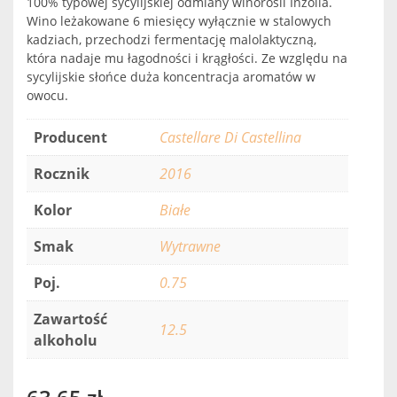
100% typowej sycylijskiej odmiany winorośli Inzolia.
Wino leżakowane 6 miesięcy wyłącznie w stalowych
kadziach, przechodzi fermentację malolaktyczną,
która nadaje mu łagodności i krągłości. Ze względu na
sycylijskie słońce duża koncentracja aromatów w
owocu.
Producent
Castellare Di Castellina
Rocznik
2016
Kolor
Białe
Smak
Wytrawne
Poj.
0.75
Zawartość
12.5
alkoholu