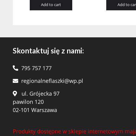
Add to cart
Add to car
Skontaktuj się z nami:
795 757 177
regionalneflaszki@wp.pl
ul. Grójecka 97
pawilon 120
02-101 Warszawa
Produkty dostępne w sklepie internetowym mają