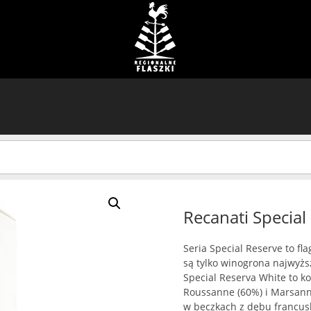
Recanati Special
Seria Special Reserve to f
są tylko winogrona najwyższe
Special Reserva White to 
Roussanne (60%) i Marsanne
w beczkach z dębu francusk