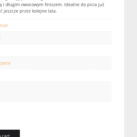
i długim owocowym finiszem. Idealne do picia już
ać jeszcze przez kolejne lata.
nati
6
e
rawne
 cart