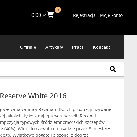
0
0,00
zł
Rejestracja
Moje konto
O firmie
Artykuły
Praca
Kontakt
 Reserve White 2016
lagowe wina winnicy Recanati. Do ich produkcji używane
j jakości i tylko z najlepszych parceli. Recanati
kompozycja typowych śródziemnomorskich szczepów –
 (40%). Wino dojrzewało na osadzie przez 8 miesięcy
iego. Wyjątkowo bogate i złożone, z dobrze