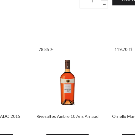
Special
Reserve
White
2016
quantity
78,85
zł
119,70
zł
TADO 2015
Rivesaltes Ambre 10 Ans Arnaud
Ornello Ma