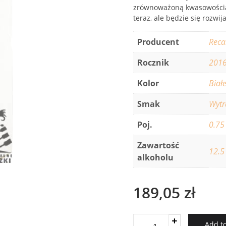
zrównoważoną kwasowością 
teraz, ale będzie się rozwij
Producent
Reca
Rocznik
201
Kolor
Biał
Smak
Wyt
Poj.
0.75
Zawartość
12.5
alkoholu
189,05
zł
Recanati
Add to