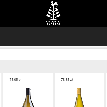
75,05
zł
78,85
zł