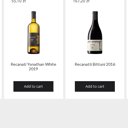
55,10
zł
167,20
zł
Recanati Yonathan White
Recanatti Bittuni 2016
2019
Add to cart
Add to cart