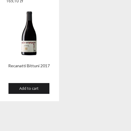
169,10
zł
Recanatti Bittuni 2017
Add to cart