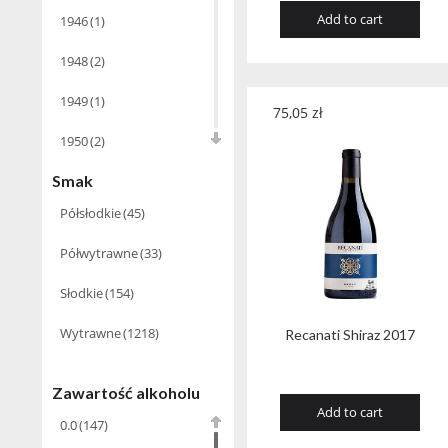
Add to cart
1946
(1)
Opakowania
(41)
Armorik
5.0
(7)
Warenghem
(12)
Wodka
(2)
1948
(2)
6.0
(4)
Arnaud De
1949
(1)
Villeneuve
(19)
75,05
zł
9.0
(1)
1950
(2)
Babco Europe
(22)
Smak
1952
(1)
Bacardi Martini
(20)
Półsłodkie
(45)
1954
(1)
Baldes
(6)
Półwytrawne
(33)
1955
(1)
Ballantine's
(1)
Słodkie
(154)
1956
(1)
Barbeito Madeira
(14)
Wytrawne
(1218)
Recanati Shiraz 2017
1959
(1)
Basque
(3)
1960
(1)
Bastianich
(10)
Zawartość alkoholu
Add to cart
1961
(2)
BBC Spirits
0.0
(147)
(1)