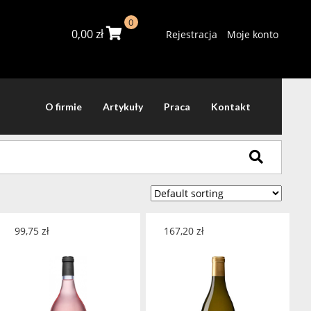
0
0,00
zł
Rejestracja
Moje konto
O firmie
Artykuły
Praca
Kontakt
99,75
zł
167,20
zł