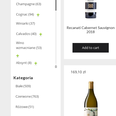
Champagne
(63)
Cognac
(94)
Winiarki
(37)
Recanati Cabernet Sauvignon
2018
Calvados
(40)
Wino
wzmacniane
(53)
Add to cart
Absynt
(8)
Chacha Marani
(5)
169,10
zł
Kategoria
Armagnac
(69)
Białe
(509)
Rum
(86)
Czerwone
(763)
Pastis
(3)
Różowe
(51)
Miniaturki
(124)