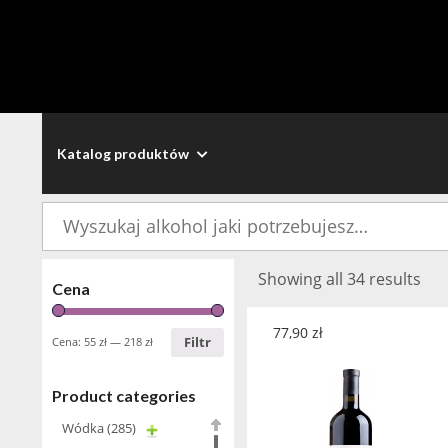
Katalog produktów
Szukaj:
Showing all 34 results
Cena
77,90
zł
Filtr
Cena:
55 zł
—
218 zł
Product categories
Wódka
(285)