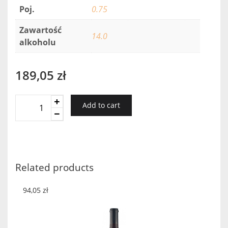
Poj.
0.75
Zawartość
14.0
alkoholu
189,05
zł
Recanati
Add to cart
Marselan
Reserve
2014
quantity
Related products
94,05
zł