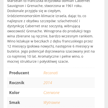
Marselan to francuska krzyżówka odmian Cabernet
Sauvignon i Grenache, stworzona w 1961 roku.
Doskonale przyjęła się w ciepłym,
śródziemnomorskim klimacie Izraela, dając to, co
najlepsze z obydwu szczepów: szlachetność i
dystynkcję Cabernet oraz soczystą, wibrującą
owocowość Grenache. Winogrona do produkcji tego
wina zbierane są ręcznie, bardzo wczesnym rankiem.
Wino leżakuje w beczkach z dębu francuskiego przez
12 miesięcy (połowa nowych), następnie 6 miesięcy w
butelce. Jego potencjał dojrzewania szacowany jest na
co najmniej 10 lat. Aromatyczne i pełne wino, o
mocnej strukturze i połyskliwej szacie.
Producent
Recanati
Rocznik
2014
Kolor
Czerwone
Smak
Wytrawne