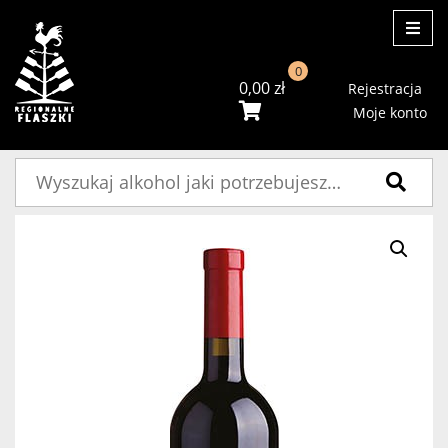
ME
0
0,00
zł
Rejestracja
Moje konto
Szukaj: