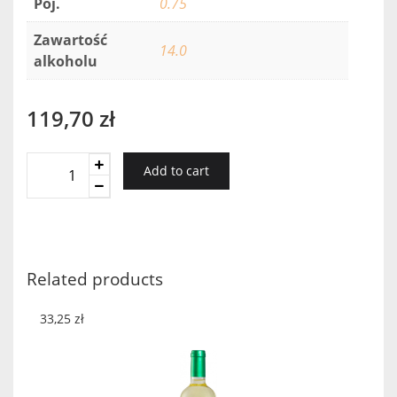
Poj.
0.75
Zawartość
14.0
alkoholu
119,70
zł
Recanati
Add to cart
Reserve
Cabernet
Sauvignon
2016
quantity
Related products
33,25
zł