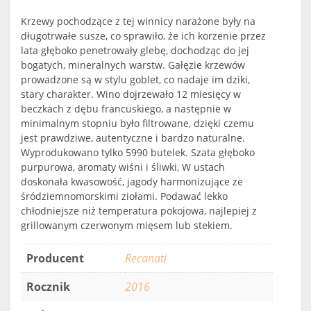
Krzewy pochodzące z tej winnicy narażone były na
długotrwałe susze, co sprawiło, że ich korzenie przez
lata głęboko penetrowały glebę, dochodząc do jej
bogatych, mineralnych warstw. Gałęzie krzewów
prowadzone są w stylu goblet, co nadaje im dziki,
stary charakter. Wino dojrzewało 12 miesięcy w
beczkach z dębu francuskiego, a następnie w
minimalnym stopniu było filtrowane, dzięki czemu
jest prawdziwe, autentyczne i bardzo naturalne.
Wyprodukowano tylko 5990 butelek. Szata głęboko
purpurowa, aromaty wiśni i śliwki, W ustach
doskonała kwasowość, jagody harmonizujące ze
śródziemnomorskimi ziołami. Podawać lekko
chłodniejsze niż temperatura pokojowa, najlepiej z
grillowanym czerwonym mięsem lub stekiem.
Producent
Recanati
Rocznik
2016