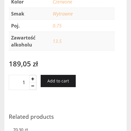
Kolor
Czerwone
Smak
Wytrawne
Poj.
0.75
Zawartość
13.5
alkoholu
189,05
zł
Recanati
Add to cart
Wild
Carignan
Reserve
2016
quantity
Related products
70,30
zł