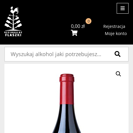
ME
0
0,00
zł
Rejestracja
Moje konto
Szukaj: