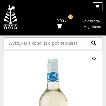
ME
0
0,00
zł
Rejestracja
Moje konto
Szukaj: