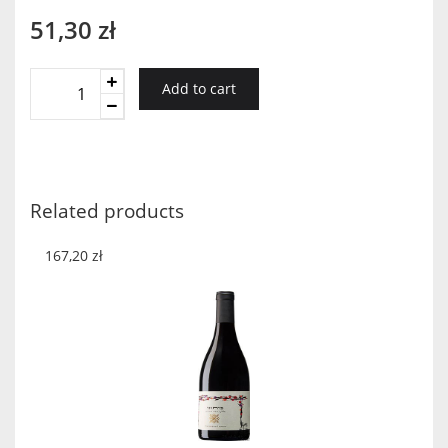
51,30
zł
Tanunda
Add to cart
125Th
Anniversary
Moscato
quantity
Related products
167,20
zł