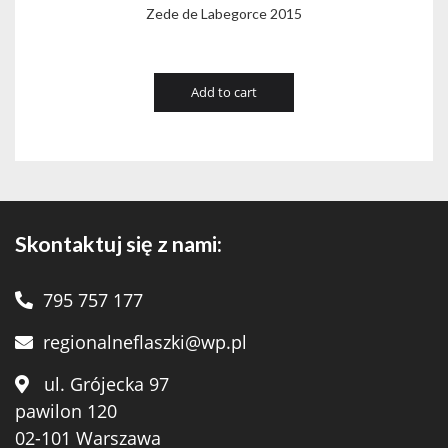
Zede de Labegorce 2015
Add to cart
Skontaktuj się z nami:
795 757 177
regionalneflaszki@wp.pl
ul. Grójecka 97
pawilon 120
02-101 Warszawa