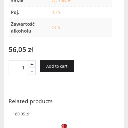
Smak
Wytrawne
Poj.
0.75
Zawartość
14.5
alkoholu
56,05
zł
Tanunda
Add to cart
Established
Cabernet/Merlot
2017
quantity
Related products
189,05
zł