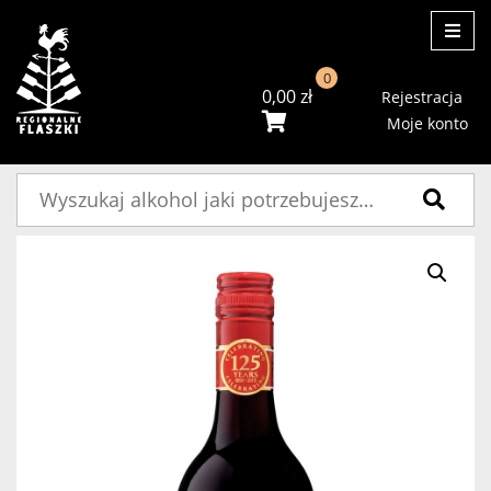
ME
0
0,00
zł
Rejestracja
Moje konto
Szukaj: