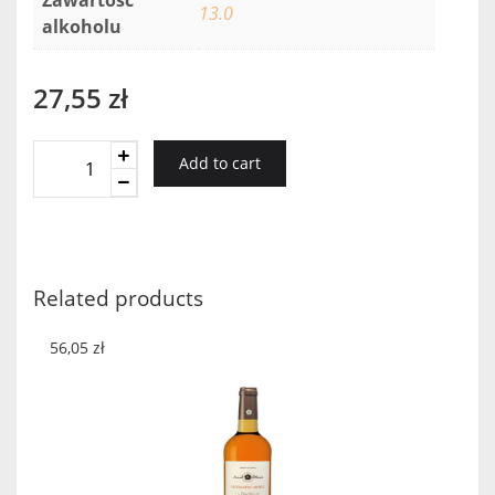
13.0
alkoholu
27,55
zł
Hereford
Add to cart
Red
Wine
Genuine
Flavour
2019
Related products
quantity
56,05
zł