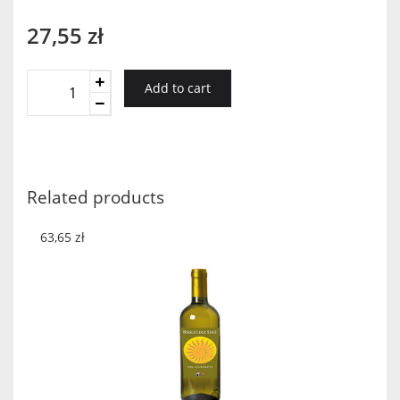
27,55
zł
HEREFORD
Add to cart
WHITE
WINE
quantity
Related products
63,65
zł