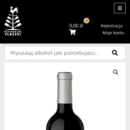
ME
0
0,00
zł
Rejestracja
Moje konto
Szukaj: