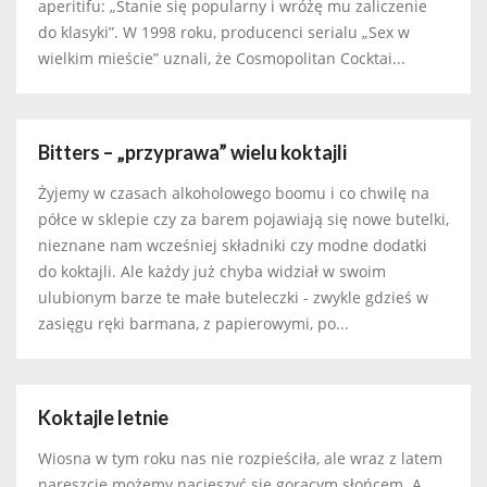
aperitifu: „Stanie się popularny i wróżę mu zaliczenie
do klasyki”. W 1998 roku, producenci serialu „Sex w
wielkim mieście” uznali, że Cosmopolitan Cocktai...
Bitters – „przyprawa” wielu koktajli
Żyjemy w czasach alkoholowego boomu i co chwilę na
półce w sklepie czy za barem pojawiają się nowe butelki,
nieznane nam wcześniej składniki czy modne dodatki
do koktajli. Ale każdy już chyba widział w swoim
ulubionym barze te małe buteleczki - zwykle gdzieś w
zasięgu ręki barmana, z papierowymi, po...
Koktajle letnie
Wiosna w tym roku nas nie rozpieściła, ale wraz z latem
nareszcie możemy nacieszyć się gorącym słońcem. A