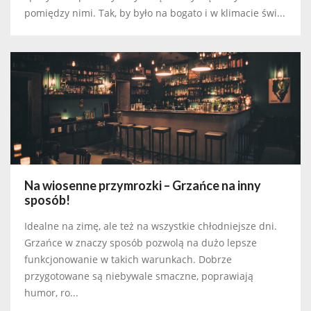
pomiędzy nimi. Tak, by było na bogato i w klimacie świ...
Na wiosenne przymrozki – Grzańce na inny
sposób!
Idealne na zimę, ale też na wszystkie chłodniejsze dni.
Grzańce w znaczy sposób pozwolą na dużo lepsze
funkcjonowanie w takich warunkach. Dobrze
przygotowane są niebywale smaczne, poprawiają
humor, ro...