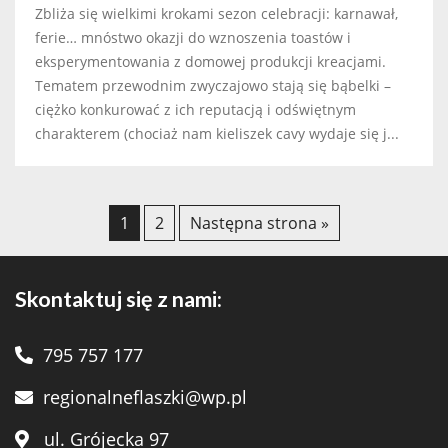
Zbliża się wielkimi krokami sezon celebracji: karnawał,
ferie… mnóstwo okazji do wznoszenia toastów i
eksperymentowania z domowej produkcji kreacjami.
Tematem przewodnim zwyczajowo stają się bąbelki –
ciężko konkurować z ich reputacją i odświętnym
charakterem (chociaż nam kieliszek cavy wydaje się j...
1
2
Następna strona »
Skontaktuj się z nami:
795 757 177
regionalneflaszki@wp.pl
ul. Grójecka 97