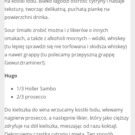
na kostki lodu. Białko łagodzi ostrość cytryny i nadaje
tekstury, tworząc delikatną, puchatą piankę na
powierzchni drinka.
Sour śmiało zrobić można i z likierów o innych
smakach, a także z alkoholi mocnych – wódki, whiskey
(tu lepiej sprawdzi się nie torfowana i słodsza whiskey)
a nawet grappy (tu polecamy przepyszną grappę
Gewurztraminer!).
Hugo
1/3 Holler Sambo
2/3 prosecco
Do kieliszka do wina wrzucamy kostki lodu, wlewamy
najpierw prosecco, a następnie likier, który jako cięższy
zdryfuje na dół kieliszka, mieszając od razu koktajl.
Dekorujemy cząstką cytryny i miętą. Ten sposób