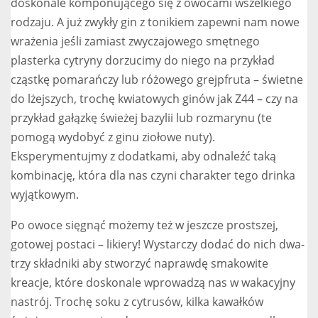
doskonale komponującego się z owocami wszelkiego
rodzaju. A już zwykły gin z tonikiem zapewni nam nowe
wrażenia jeśli zamiast zwyczajowego smętnego
plasterka cytryny dorzucimy do niego na przykład
cząstkę pomarańczy lub różowego grejpfruta – świetne
do lżejszych, trochę kwiatowych ginów jak Z44 – czy na
przykład gałązkę świeżej bazylii lub rozmarynu (te
pomogą wydobyć z ginu ziołowe nuty).
Eksperymentujmy z dodatkami, aby odnaleźć taką
kombinację, która dla nas czyni charakter tego drinka
wyjątkowym.
Po owoce sięgnąć możemy też w jeszcze prostszej,
gotowej postaci – likiery! Wystarczy dodać do nich dwa-
trzy składniki aby stworzyć naprawdę smakowite
kreacje, które doskonale wprowadzą nas w wakacyjny
nastrój. Trochę soku z cytrusów, kilka kawałków