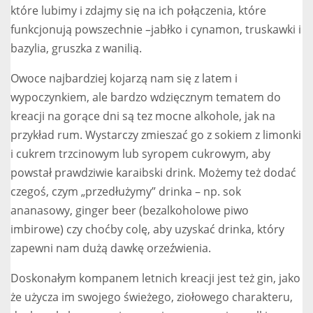
które lubimy i zdajmy się na ich połączenia, które
funkcjonują powszechnie –jabłko i cynamon, truskawki i
bazylia, gruszka z wanilią.
Owoce najbardziej kojarzą nam się z latem i
wypoczynkiem, ale bardzo wdzięcznym tematem do
kreacji na gorące dni są tez mocne alkohole, jak na
przykład rum. Wystarczy zmieszać go z sokiem z limonki
i cukrem trzcinowym lub syropem cukrowym, aby
powstał prawdziwie karaibski drink. Możemy też dodać
czegoś, czym „przedłużymy” drinka – np. sok
ananasowy, ginger beer (bezalkoholowe piwo
imbirowe) czy choćby colę, aby uzyskać drinka, który
zapewni nam dużą dawkę orzeźwienia.
Doskonałym kompanem letnich kreacji jest też gin, jako
że użycza im swojego świeżego, ziołowego charakteru,