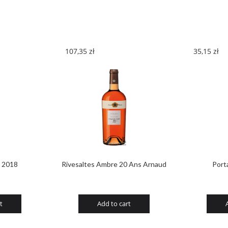
quantity
107,35
zł
35,15
zł
o 2018
Rivesaltes Ambre 20 Ans Arnaud
Port
t
Add to cart