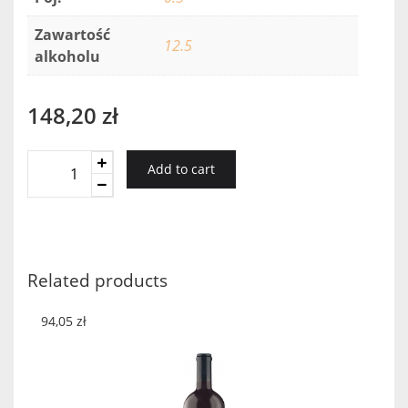
Zawartość
12.5
alkoholu
148,20
zł
Granello
Add to cart
Passito
Ricasoli
2017
quantity
Related products
94,05
zł