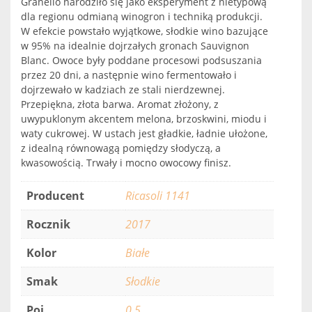
Granello narodziło się jako eksperyment z nietypową
dla regionu odmianą winogron i techniką produkcji.
W efekcie powstało wyjątkowe, słodkie wino bazujące
w 95% na idealnie dojrzałych gronach Sauvignon
Blanc. Owoce były poddane procesowi podsuszania
przez 20 dni, a następnie wino fermentowało i
dojrzewało w kadziach ze stali nierdzewnej.
Przepiękna, złota barwa. Aromat złożony, z
uwypuklonym akcentem melona, brzoskwini, miodu i
waty cukrowej. W ustach jest gładkie, ładnie ułożone,
z idealną równowagą pomiędzy słodyczą, a
kwasowością. Trwały i mocno owocowy finisz.
Producent
Ricasoli 1141
Rocznik
2017
Kolor
Białe
Smak
Słodkie
Poj.
0.5