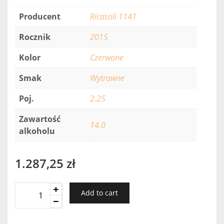
Producent
Ricasoli 1141
Rocznik
2015
Kolor
Czerwone
Smak
Wytrawne
Poj.
2.25
Zawartość
14.0
alkoholu
1.287,25
zł
COLLEDILA/CENIPRIMO/RONCICONE
Add to cart
RICASOLI
3X0,75