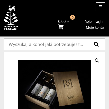
ME
0
0,00
zł
Rejestracja
Moje konto
Szukaj: