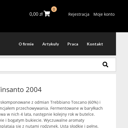
0
0,00
zł
Rejestracja
Moje konto
O firmie
Artykuły
Praca
Kontakt
insanto 2004
 skomponowane z odmian Trebbiano Toscano (60%) i
encjałem przechowywania. Fermentowane w baryłkach
wa w nich 4 lata, następnie kolejny rok w butelce.
wie i bogatym bukiecie. Wyczuwalne aromaty
platają się z nutami rodzynek. Usta słodkie i pełne,