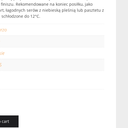
finiszu. Rekomendowane na koniec posiłku, jako
art, łagodnych serów z niebieską pleśnią lub pasztetu z
 schłodzone do 12°C.
rzo
e
kie
5
 cart