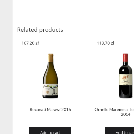
Related products
167,20
zł
119,70
zł
Recanati Marawi 2016
Ornello Maremma To
2014
Add to cart
Add to car