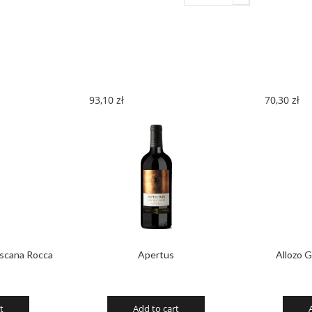
Vinsanto
2004
quantity
93,10
zł
70,30
zł
scana Rocca
Apertus
Allozo 
t
Add to cart