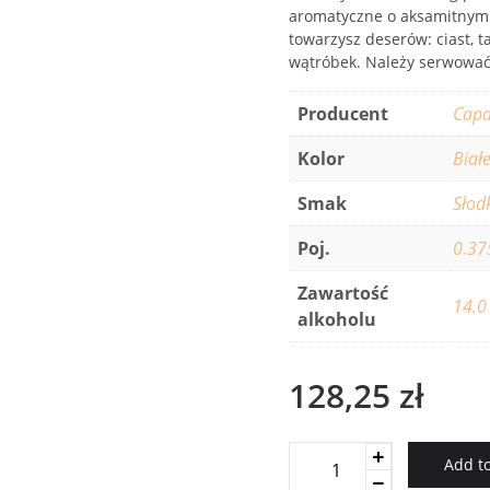
aromatyczne o aksamitnym 
towarzysz deserów: ciast, t
wątróbek. Należy serwować
Producent
Capa
Kolor
Biał
Smak
Słod
Poj.
0.37
Zawartość
14.0
alkoholu
128,25
zł
Borgo
Add to
Scopeto