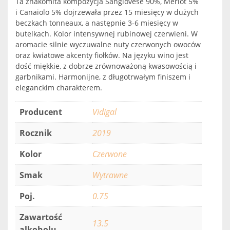
Ta znakomita kompozycja Sangiovese 90%, Merlot 5%
i Canaiolo 5% dojrzewała przez 15 miesięcy w dużych
beczkach tonneaux, a następnie 3-6 miesięcy w
butelkach. Kolor intensywnej rubinowej czerwieni. W
aromacie silnie wyczuwalne nuty czerwonych owoców
oraz kwiatowe akcenty fiołków. Na języku wino jest
dość miękkie, z dobrze zrównoważoną kwasowością i
garbnikami. Harmonijne, z długotrwałym finiszem i
eleganckim charakterem.
Producent
Vidigal
Rocznik
2019
Kolor
Czerwone
Smak
Wytrawne
Poj.
0.75
Zawartość
13.5
alkoholu