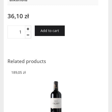
36,10
zł
Porta
Add to cart
6
Tinto
2019
quantity
Related products
189,05
zł