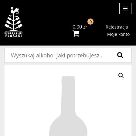
ME
0
0,00
zł
Rejestracja
Moje konto
Szukaj: