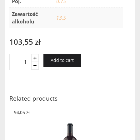
Poj.
0.75
Zawartość
13.5
alkoholu
103,55
zł
Chateau
Add to cart
Vieux
Cardinal
Lafaurie
2013
quantity
Related products
94,05
zł