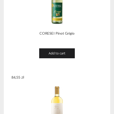
CORESEI Pinot Grigio
Add to cart
84,55
zł