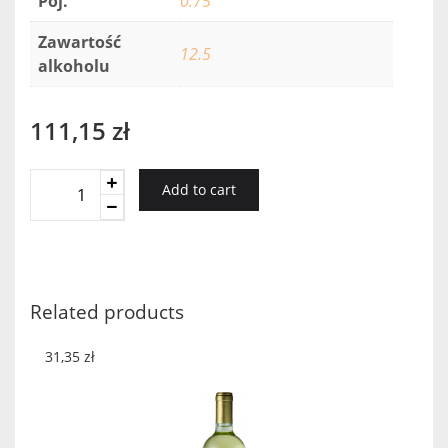
Poj.
0.75
Zawartość
12.5
alkoholu
111,15
zł
Bourgogne
Add to cart
Pinot
Noir
Secret
de
Famille
Related products
quantity
31,35
zł