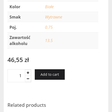
Kolor
Białe
Smak
Wytrawne
Poj.
0.75
Zawartość
13.5
alkoholu
46,55
zł
Tabali
Add to cart
Pedregoso
Viognier
Gran
Reserva
2016
Related products
quantity