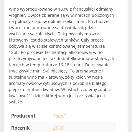
Wino wyprodukowane w 100% z francuskiej odmiany
Viognier. Owoce zbierane są w winnicach położonych
na północy kraju, w dolinie rzeki Limari. Po zbiorze,
owoce transportowane są do winiarni, gdzie
wyciskane są całe kiście. Tak powstały moszcz
filtrowany jest do stalowych tanków. Cały proces
odbywa się w ściśle kontrolowanej temperaturze
12oC. Po procesie fermentacji alkoholowej wino
przetrzymywane jest aż do butelkowania w stalowych
tankach w temperaturze 16-18 stopni. Dojrzewanie
trwa zwykle min. 5-6 miesięcy. To aromatyczne i
subtelne wino ma klarowny, żółty kolor, W nosie
aromaty owoców cytrusowych, z odrobiną białego
pieprzu i nutami kwiatów. W ustach czujemy „dobrą
kwasowość” dzięki której wino jest orzeźwiające i
świeże.
Producent
Tabali
Rocznik
2016