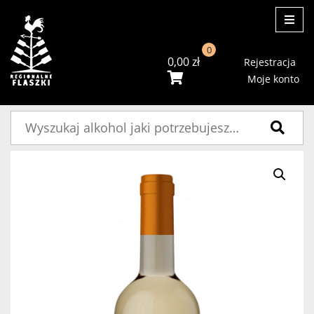
ME
0
0,00
zł
Rejestracja
Moje konto
Szukaj: