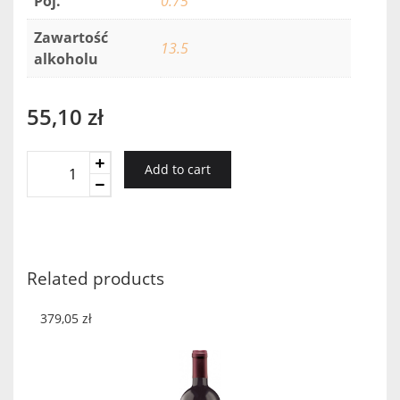
Poj.
0.75
Zawartość
13.5
alkoholu
55,10
zł
Pascual
Add to cart
Toso
Sauvignon
Blanc
2018
quantity
Related products
379,05
zł