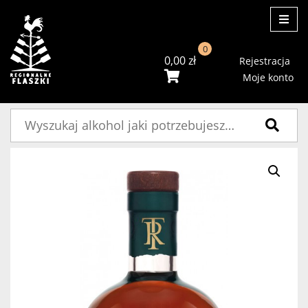
ME
0
0,00
zł
Rejestracja
Moje konto
Szukaj: