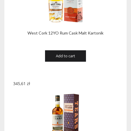
West Cork 12YO Rum Cask Malt Kartonik
Add to cart
345,61
zł