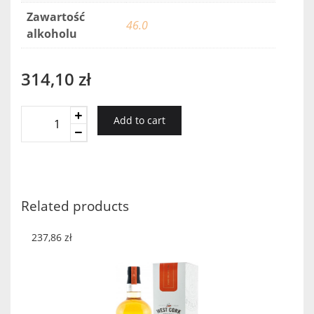
Zawartość
46.0
alkoholu
314,10
zł
TEMPLETON
Add to cart
RYE
MAPLE
CASK
0,7
46%
Related products
quantity
237,86
zł