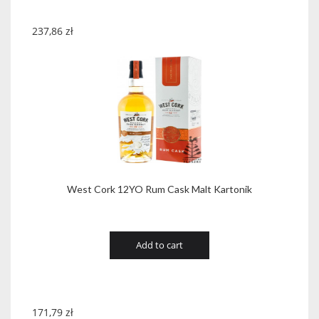
237,86
zł
West Cork 12YO Rum Cask Malt Kartonik
Add to cart
171,79
zł