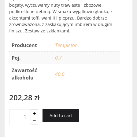
bogaty, wyczuwamy nuty trawiaste i zbożowe,
podkreślone dębiną. W smaku wyjątkowo gładka, z
akcentami toffi, wanilii i pieprzu. Bardzo dobrze
zrównoważona, z zaskakującym imbirem w długim
finiszu. Zestaw ze szklankami.
Producent
Templeton
Poj.
0.7
Zawartość
40.0
alkoholu
202,28
zł
TEMPLETON
Add to cart
RYE
RESERVE
4