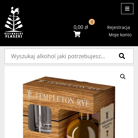
ME
0
0,00
zł
Rejestracja
Moje konto
Szukaj: