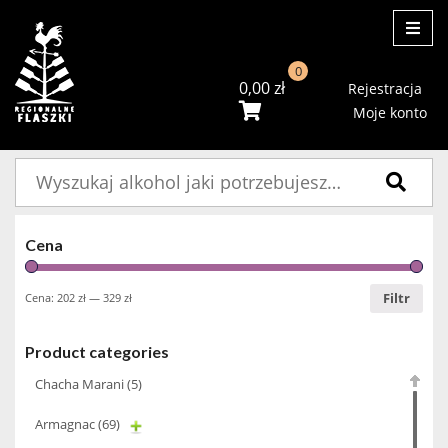
ME
0
0,00
zł
Rejestracja
Moje konto
Szukaj:
Cena
Filtr
Cena:
202 zł
—
329 zł
Product categories
Chacha Marani
(5)
Armagnac
(69)