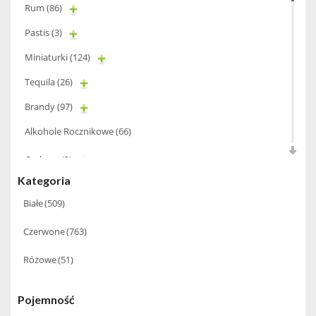
Rum
(86)
Pastis
(3)
Miniaturki
(124)
Tequila
(26)
Brandy
(97)
Alkohole Rocznikowe
(66)
Cachaca
(3)
Kategoria
Pisco
(4)
Białe
(509)
Bourbon
(42)
Czerwone
(763)
Piwo
(10)
Grappa
(41)
Różowe
(51)
Wino musujące
(60)
Pojemność
Nalewka
(49)