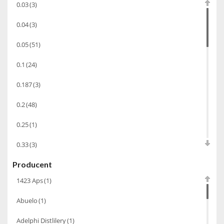
0.03
(3)
Alkohole prezentowe
(71)
0.04
(3)
Sake
(1)
0.05
(51)
Gin
(33)
0.1
(24)
Destylaty
(15)
Cava
(4)
0.187
(3)
Wino
(1266)
0.2
(48)
Oliwa
(1)
0.25
(1)
Whisky
(462)
0.33
(3)
Pozostałe
(24)
Producent
0.35
(53)
Whiskey
(71)
1423 Aps
(1)
0.375
(28)
Koniak
(3)
Abuelo
(1)
0.5
(213)
Wino-musujace
(63)
Adelphi Distlilery
(1)